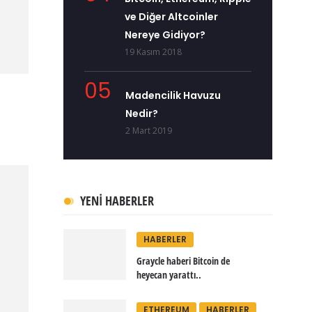
ve Diğer Altcoinler
Nereye Gidiyor?
19 Kasım 2018
05
Madencilik Havuzu
Nedir?
2 Mart 2019
YENI HABERLER
HABERLER
Graycle haberi Bitcoin de
heyecan yarattı..
ETHEREUM
HABERLER