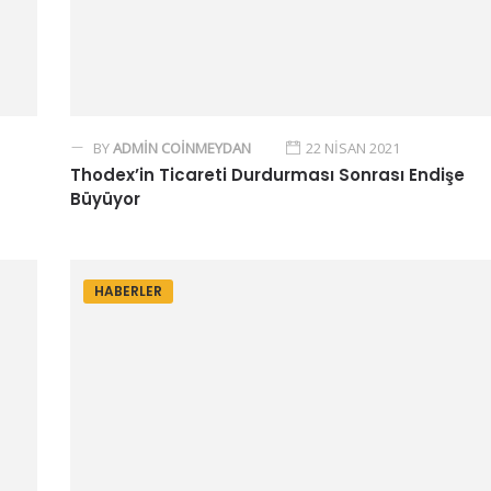
BY
ADMIN COINMEYDAN
22 NISAN 2021
Thodex’in Ticareti Durdurması Sonrası Endişe
Büyüyor
HABERLER