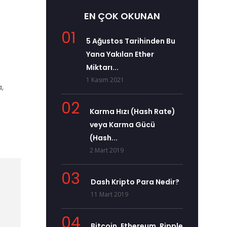
EN ÇOK OKUNAN
01
5 Ağustos Tarihinden Bu
Yana Yakılan Ether
Miktarı...
1 Kasım 2021
,
02
Karma Hızı (Hash Rate)
veya Karma Gücü
(Hash...
2 Mart 2019
03
Dash Kripto Para Nedir?
11 Mart 2019
04
Bitcoin, Ethereum, Ripple