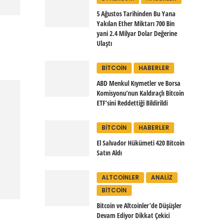
5 Ağustos Tarihinden Bu Yana
Yakılan Ether Miktarı 700 Bin
yani 2.4 Milyar Dolar Değerine
Ulaştı
BITCOIN
HABERLER
ABD Menkul Kıymetler ve Borsa
Komisyonu’nun Kaldıraçlı Bitcoin
ETF’sini Reddettiği Bildirildi
BITCOIN
HABERLER
El Salvador Hükümeti 420 Bitcoin
Satın Aldı
ALTCOINLER
ANALIZ
BITCOIN
Bitcoin ve Altcoinler’de Düşüşler
Devam Ediyor Dikkat Çekici