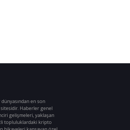
r dünyasından en son
sitesidir. Haberler genel
ciri gelişmeleri, yaklaşan
tli topluluklardaki kripto
an hikayeleri kapsayan özel