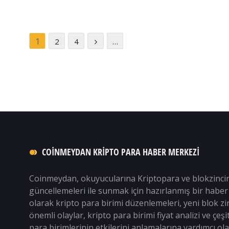
1
2
4
…
COINMEYDAN KRIPTO PARA HABER MERKEZI
Coinmeydan, okuyucularına Kriptopara ve blokzinci
güncellemeleri ile sunmak için hazırlanmış bir haber 
olarak kripto para birimi düzenlemeleri, yeni blok zin
önemli olaylar, kripto para birimi fiyat analizi ve çeşi
para birimlerinin etkilerini anlamalarına yardımcı ol