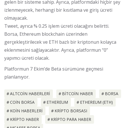
gelen bir sisteme sahip. Ayrıca, platformdaki hiçbir şey
izlenmeyecek, herhangi bir kısıtlama ve giriş ücreti
olmayacak.
Tweet, ayrıca % 0.25 işlem ücreti olacağını belirtti.
Borsa, Ethereum blockchain üzerinden
gerçekleştirilecek ve ETH bazlı bir kriptonun kolayca
eklenmesini sağlayacaktır. Ayrıca, platformun “0”
yapımcı ücreti olacak.
Platformun 7 Ekim’de Beta sürümüne geçmesi
planlanıyor.
ALTCOIN HABERLERI
BITCOIN HABER
BORSA
COIN BORSA
ETHEREUM
ETHEREUM (ETH)
KOIN HABERLERI
KRIPTO BORSASI
KRIPTO HABER
KRIPTO PARA HABER
MCAFEE BORSA