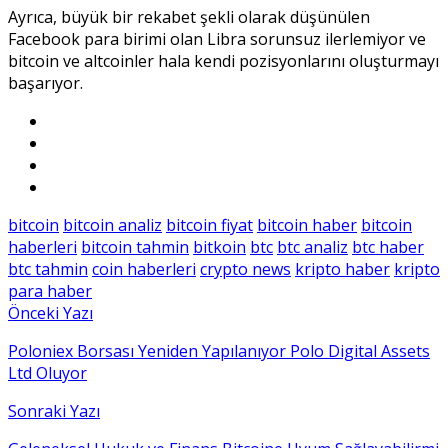
Ayrıca, büyük bir rekabet şekli olarak düşünülen
Facebook para birimi olan Libra sorunsuz ilerlemiyor ve
bitcoin ve altcoinler hala kendi pozisyonlarını oluşturmayı
başarıyor.
bitcoin
bitcoin analiz
bitcoin fiyat
bitcoin haber
bitcoin
haberleri
bitcoin tahmin
bitkoin
btc
btc analiz
btc haber
btc tahmin
coin haberleri
crypto news
kripto haber
kripto
para haber
Önceki Yazı
Poloniex Borsası Yeniden Yapılanıyor Polo Digital Assets
Ltd Oluyor
Sonraki Yazı