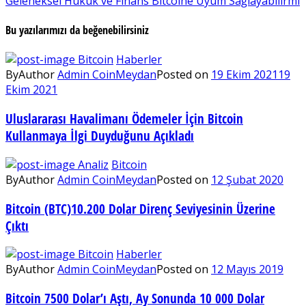
Geleneksel Hukuk ve Finans Bitcoine Uyum Sağlayabilirmi
Bu yazılarımızı da beğenebilirsiniz
Bitcoin
Haberler
By
Author
Admin CoinMeydan
Posted on
19 Ekim 2021
19
Ekim 2021
Uluslararası Havalimanı Ödemeler İçin Bitcoin
Kullanmaya İlgi Duyduğunu Açıkladı
Analiz
Bitcoin
By
Author
Admin CoinMeydan
Posted on
12 Şubat 2020
Bitcoin (BTC)10.200 Dolar Direnç Seviyesinin Üzerine
Çıktı
Bitcoin
Haberler
By
Author
Admin CoinMeydan
Posted on
12 Mayıs 2019
Bitcoin 7500 Dolar’ı Aştı, Ay Sonunda 10 000 Dolar