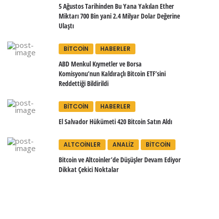
5 Ağustos Tarihinden Bu Yana Yakılan Ether
Miktarı 700 Bin yani 2.4 Milyar Dolar Değerine
Ulaştı
BITCOIN
HABERLER
ABD Menkul Kıymetler ve Borsa
Komisyonu’nun Kaldıraçlı Bitcoin ETF’sini
Reddettiği Bildirildi
BITCOIN
HABERLER
El Salvador Hükümeti 420 Bitcoin Satın Aldı
ALTCOINLER
ANALIZ
BITCOIN
Bitcoin ve Altcoinler’de Düşüşler Devam Ediyor
Dikkat Çekici Noktalar