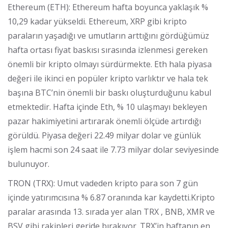
Ethereum (ETH): Ethereum hafta boyunca yaklaşık %
10,29 kadar yükseldi. Ethereum, XRP gibi kripto
paraların yaşadığı ve umutların arttığını gördüğümüz
hafta ortası fiyat baskısı sırasında izlenmesi gereken
önemli bir kripto olmayı sürdürmekte. Eth hala piyasa
değeri ile ikinci en popüler kripto varlıktır ve hala tek
başına BTC’nin önemli bir baskı oluşturduğunu kabul
etmektedir. Hafta içinde Eth, % 10 ulaşmayı bekleyen
pazar hakimiyetini artırarak önemli ölçüde artırdığı
görüldü. Piyasa değeri 22.49 milyar dolar ve günlük
işlem hacmi son 24 saat ile 7.73 milyar dolar seviyesinde
bulunuyor.
TRON (TRX): Umut vadeden kripto para son 7 gün
içinde yatırımcısına % 6.87 oranında kar kaydetti.Kripto
paralar arasında 13. sırada yer alan TRX , BNB, XMR ve
BSV gibi rakipleri geride bırakıyor. TRX’in haftanın en