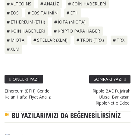
ALTCOINS
ANALIZ
COIN HABERLERI
EOS
EOS TAHMIN
ETH
ETHEREUM (ETH)
IOTA (MIOTA)
KOIN HABERLERI
KRIPTO PARA HABER
MIOTA
STELLAR (XLM)
TRON (TRX)
TRX
XLM
ÖNCEKI YAZI
SONRAKI YAZI
Ethereum (ETH) Geride
Ripple BAE Fujairah
Kalan Hafta Fiyat Analizi
Ulusal Bankasını
RippleNet e Ekledi
BU YAZILARIMIZI DA BEĞENEBILIRSINIZ