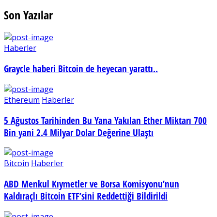
Son Yazılar
Haberler
Graycle haberi Bitcoin de heyecan yarattı..
Ethereum
Haberler
5 Ağustos Tarihinden Bu Yana Yakılan Ether Miktarı 700
Bin yani 2.4 Milyar Dolar Değerine Ulaştı
Bitcoin
Haberler
ABD Menkul Kıymetler ve Borsa Komisyonu’nun
Kaldıraçlı Bitcoin ETF’sini Reddettiği Bildirildi