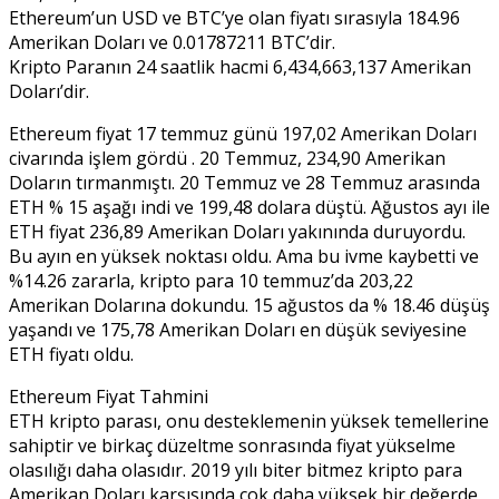
Ethereum’un USD ve BTC’ye olan fiyatı sırasıyla 184.96
Amerikan Doları ve 0.01787211 BTC’dir.
Kripto Paranın 24 saatlik hacmi 6,434,663,137 Amerikan
Doları’dir.
Ethereum fiyat 17 temmuz günü 197,02 Amerikan Doları
civarında işlem gördü . 20 Temmuz, 234,90 Amerikan
Doların tırmanmıştı. 20 Temmuz ve 28 Temmuz arasında
ETH % 15 aşağı indi ve 199,48 dolara düştü. Ağustos ayı ile
ETH fiyat 236,89 Amerikan Doları yakınında duruyordu.
Bu ayın en yüksek noktası oldu. Ama bu ivme kaybetti ve
%14.26 zararla, kripto para 10 temmuz’da 203,22
Amerikan Dolarına dokundu. 15 ağustos da % 18.46 düşüş
yaşandı ve 175,78 Amerikan Doları en düşük seviyesine
ETH fiyatı oldu.
Ethereum Fiyat Tahmini
ETH kripto parası, onu desteklemenin yüksek temellerine
sahiptir ve birkaç düzeltme sonrasında fiyat yükselme
olasılığı daha olasıdır. 2019 yılı biter bitmez kripto para
Amerikan Doları karşısında çok daha yüksek bir değerde