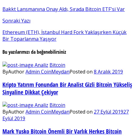
Bakkt Lansmanına Onay Aldı, Sırada Bitcoin ETF'si Var
Sonraki Yazı
Ethereum (ETH), İstanbul Hard Fork Yaklaşırken Küçük
Bir Toparlanma Yaşıyor
Bu yazılarımızı da beğenebilirsiniz
Analiz
Bitcoin
By
Author
Admin CoinMeydan
Posted on
8 Aralık 2019
Kripto Yatırım Fonundan Bir Analist Gizli Bitcoin Yükseliş
Sinyaline Dikkat Çekiyor
Analiz
Bitcoin
By
Author
Admin CoinMeydan
Posted on
27 Eylül 2019
27
Eylül 2019
Mark Yusko Bitcoin Önemli Bir Varlık Herkes Bitcoin