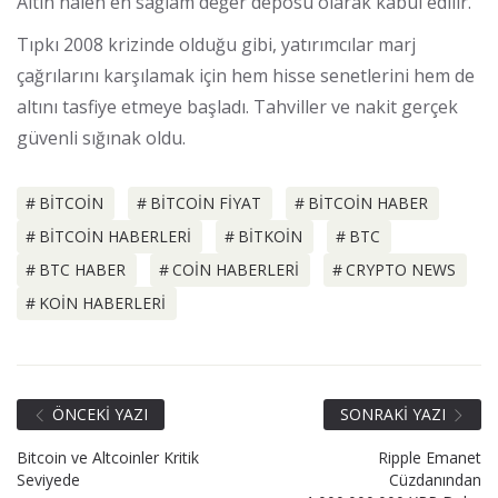
Altın halen en sağlam değer deposu olarak kabul edilir.
Tıpkı 2008 krizinde olduğu gibi, yatırımcılar marj
çağrılarını karşılamak için hem hisse senetlerini hem de
altını tasfiye etmeye başladı. Tahviller ve nakit gerçek
güvenli sığınak oldu.
BITCOIN
BITCOIN FIYAT
BITCOIN HABER
BITCOIN HABERLERI
BITKOIN
BTC
BTC HABER
COIN HABERLERI
CRYPTO NEWS
KOIN HABERLERI
ÖNCEKI YAZI
SONRAKI YAZI
Bitcoin ve Altcoinler Kritik
Ripple Emanet
Seviyede
Cüzdanından