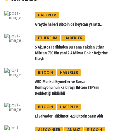
HABERLER
Graycle haberi Bitcoin de heyecan yarattı..
ETHEREUM
HABERLER
5 Ağustos Tarihinden Bu Yana Yakılan Ether
Miktarı 700 Bin yani 2.4 Milyar Dolar Değerine
Ulaştı
BITCOIN
HABERLER
ABD Menkul Kıymetler ve Borsa
Komisyonu’nun Kaldıraçlı Bitcoin ETF’sini
Reddettiği Bildirildi
BITCOIN
HABERLER
El Salvador Hükümeti 420 Bitcoin Satın Aldı
ALTCOINLER
ANALIZ
BITCOIN