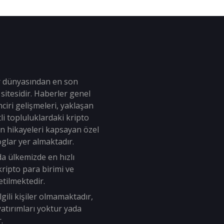
r dünyasından en son
sitesidir. Haberler genel
ciri gelişmeleri, yaklaşan
tli topluluklardaki kripto
an hikayeleri kapsayan özel
oglar yer almaktadır.
da ülkemizde en hızlı
ripto para birimi ve
tilmektedir.
lgili kişiler olmamaktadır,
i yatırımları yoktur yada
.