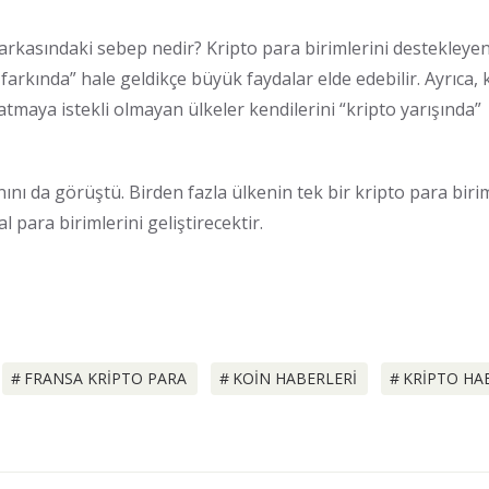
 arkasındaki sebep nedir? Kripto para birimlerini destekleye
arkında” hale geldikçe büyük faydalar elde edebilir. Ayrıca, 
tmaya istekli olmayan ülkeler kendilerini “kripto yarışında”
nını da görüştü. Birden fazla ülkenin tek bir kripto para biri
 para birimlerini geliştirecektir.
FRANSA KRIPTO PARA
KOIN HABERLERI
KRIPTO HA