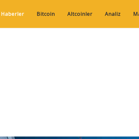
Haberler
Bitcoin
Altcoinler
Analiz
Ma