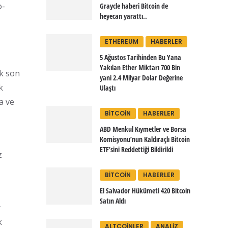
o-
Graycle haberi Bitcoin de
heyecan yarattı..
ETHEREUM
HABERLER
5 Ağustos Tarihinden Bu Yana
Yakılan Ether Miktarı 700 Bin
ak son
yani 2.4 Milyar Dolar Değerine
k
Ulaştı
a ve
BITCOIN
HABERLER
ABD Menkul Kıymetler ve Borsa
Komisyonu’nun Kaldıraçlı Bitcoin
ETF’sini Reddettiği Bildirildi
z
BITCOIN
HABERLER
El Salvador Hükümeti 420 Bitcoin
Satın Aldı
r
k
ALTCOINLER
ANALIZ