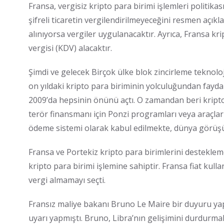
Fransa, vergisiz kripto para birimi işlemleri politikas
şifreli ticaretin vergilendirilmeyeceğini resmen açıkla
alınıyorsa vergiler uygulanacaktır. Ayrıca, Fransa kr
vergisi (KDV) alacaktır.
Şimdi ve gelecek Birçok ülke blok zincirleme teknoloj
on yıldaki kripto para biriminin yolculuğundan fayda
2009’da hepsinin önünü açtı. O zamandan beri kripto 
terör finansmanı için Ponzi programları veya araçla
ödeme sistemi olarak kabul edilmekte, dünya görüşü
Fransa ve Portekiz kripto para birimlerini destekleme
kripto para birimi işlemine sahiptir. Fransa fiat kull
vergi almamayı seçti.
Fransız maliye bakanı Bruno Le Maire bir duyuru yap
uyarı yapmıştı. Bruno, Libra’nın gelişimini durdurm