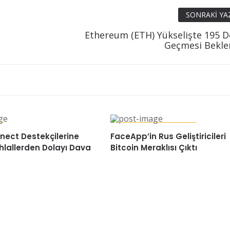
SONRAKI YA
Ethereum (ETH) Yükselişte 195 Do
Geçmesi Bekle
BITCOIN
HABERLER
nect Destekçilerine
FaceApp’in Rus Geliştiricileri
İhlallerden Dolayı Dava
Bitcoin Meraklısı Çıktı