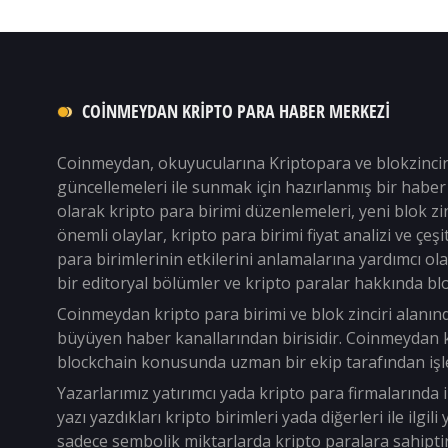
COINMEYDAN KRIPTO PARA HABER MERKEZI
Coinmeydan, okuyucularına Kriptopara ve blokzinci
güncellemeleri ile sunmak için hazırlanmış bir haber 
olarak kripto para birimi düzenlemeleri, yeni blok zin
önemli olaylar, kripto para birimi fiyat analizi ve çeşi
para birimlerinin etkilerini anlamalarına yardımcı ol
bir editoryal bölümler ve kripto paralar hakkında bl
Coinmeydan kripto para birimi ve blok zinciri alanın
büyüyen haber kanallarından birisidir. Coinmeydan k
blockchain konusunda uzman bir ekip tarafından işle
Yazarlarımız yatırımcı yada kripto para firmalarında i
yazı yazdıkları kripto birimleri yada diğerleri ile ilgil
sadece sembolik miktarlarda kripto paralara sahiptir