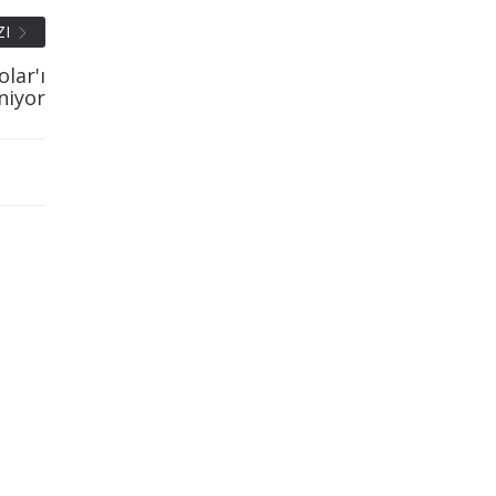
ZI
lar'ı
niyor