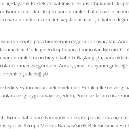
ını açıklayarak Portekiz’e katılmıştır. Fransız hükümeti, kript
dı. Bununla birlikte, kripto para birimleri fiat döviz cinsinden
ipto para birimleri üzerinden yapılan alımlar için katma değer
isinin ve kripto para birimlerinin değerini anlayacaktır. Anc
lanamadılar. Önde gelen kripto para birimi olan Bitcoin, Oca
para birimleri uzun bir yol kat etti. Başlangıçta, para aklam
rı olarak muamele gördüler. Ancak, şimdi, dünyanın geleceği
 önemli ölçüde değişti.
ktedir ve yatırımcıları beklemektedir. Her iki ülke de vergisi
ananlara vergi uygulamayı seçerken, Portekiz kripto ticaretini
tı. Bruno daha önce Facebook’un kripto parası Libra için bi
ak istiyor ve Avrupa Merkez Bankası’nı (ECB) kendisine deste