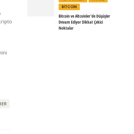
BITCOIN
n
Bitcoin ve Altcoinler’de Düşüşler
kripto
Devam Ediyor Dikkat Çekici
Noktalar
mini
BER