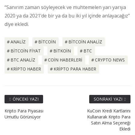
“Sanırım zaman söyleyecek ve muhtemelen yarı yarıya
2020 ya da 2021’de bir ya da bu iki yıl içinde anlayacağız”
diye ekledi.
ANALIZ
BITCOIN
BITCOIN ANALIZ
BITCOIN FIYAT
BITKOIN
BTC
BTC ANALIZ
COIN HABERLERI
CRYPTO NEWS
KRIPTO HABER
KRIPTO PARA HABER
ÖNCEKI YAZI
SONRAKI YAZI
Kripto Para Piyasası
KuCoin Kredi Kartlarını
Umutlu Görünüyor
Kullanarak Kripto Para
Satın Alma Seçeneği
Ekledi