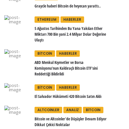
Graycle haberi Bitcoin de heyecan yarattı..
ETHEREUM
HABERLER
5 Ağustos Tarihinden Bu Yana Yakılan Ether
Miktarı 700 Bin yani 2.4 Milyar Dolar Değerine
Ulaştı
BITCOIN
HABERLER
ABD Menkul Kıymetler ve Borsa
Komisyonu’nun Kaldıraçlı Bitcoin ETF’sini
Reddettiği Bildirildi
BITCOIN
HABERLER
El Salvador Hükümeti 420 Bitcoin Satın Aldı
ALTCOINLER
ANALIZ
BITCOIN
Bitcoin ve Altcoinler’de Düşüşler Devam Ediyor
Dikkat Çekici Noktalar