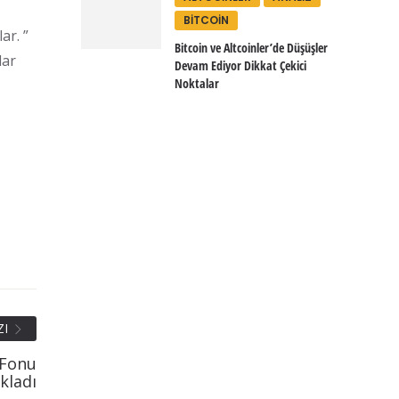
BITCOIN
ar. ”
Bitcoin ve Altcoinler’de Düşüşler
lar
Devam Ediyor Dikkat Çekici
Noktalar
ZI
 Fonu
ıkladı