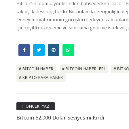
Bitcoin’in olumlu yönlerinden bahsederken Dalio, “Bi
takipçi kitlesi oluşturdu. Bir anlamda, zenginliğin depol
Deneyimli yatırımcının görüşleri ilerleyen zamanlard
için çeşitli düzenleme ve sınırlama getirme istek ve çab
BITCOIN HABER
BITCOIN HABERLERI
BITKO
KRIPTO PARA HABER
ÖNCEKI YAZI
Bitcoin 52.000 Dolar Seviyesini Kırdı