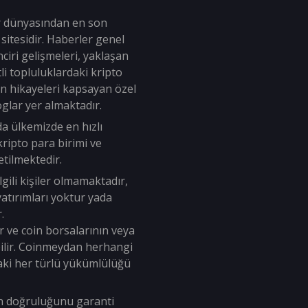
r dünyasından en son
sitesidir. Haberler genel
ciri gelişmeleri, yaklaşan
tli topluluklardaki kripto
an hikayeleri kapsayan özel
oglar yer almaktadır.
da ülkemizde en hızlı
ripto para birimi ve
tilmektedir.
lgili kişiler olmamaktadır,
i yatırımları yoktur yada
.
r ve coin borsalarının veya
labilir. Coinmeydan herhangi
aki her türlü yükümlülüğü
ın doğruluğunu garanti