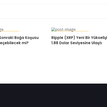
HABERLER
HABERLER
RIPPLE
r Sonraki Boğa Koşusu
Ripple (XRP) Yeni Bir Yükseliş
eçebilecek mi?
1.88 Dolar Seviyesine Ulaştı