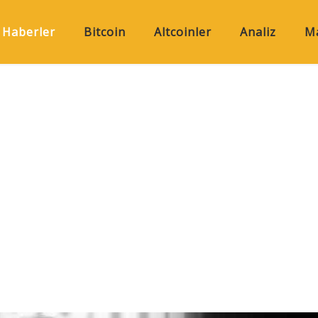
Haberler
Bitcoin
Altcoinler
Analiz
Ma