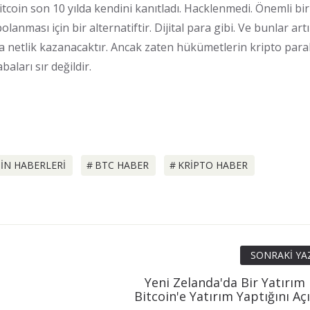
tcoin son 10 yılda kendini kanıtladı. Hacklenmedi. Önemli bir
anması için bir alternatiftir. Dijital para gibi. Ve bunlar artıl
a netlik kazanacaktır. Ancak zaten hükümetlerin kripto para
aları sır değildir.
IN HABERLERI
BTC HABER
KRIPTO HABER
SONRAKI YA
Yeni Zelanda'da Bir Yatırım
Bitcoin'e Yatırım Yaptığını Aç