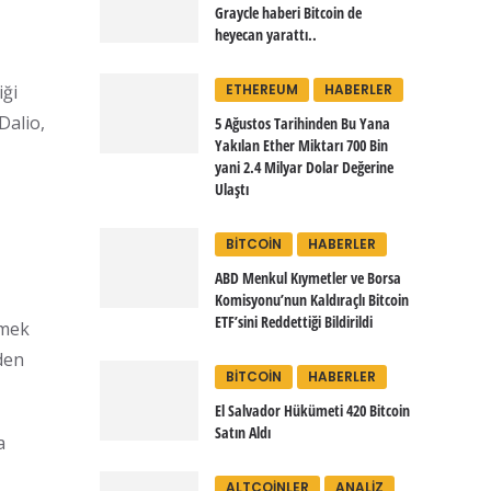
Graycle haberi Bitcoin de
heyecan yarattı..
iği
ETHEREUM
HABERLER
Dalio,
5 Ağustos Tarihinden Bu Yana
Yakılan Ether Miktarı 700 Bin
yani 2.4 Milyar Dolar Değerine
Ulaştı
BITCOIN
HABERLER
ABD Menkul Kıymetler ve Borsa
Komisyonu’nun Kaldıraçlı Bitcoin
ETF’sini Reddettiği Bildirildi
tmek
iden
BITCOIN
HABERLER
El Salvador Hükümeti 420 Bitcoin
Satın Aldı
a
ALTCOINLER
ANALIZ