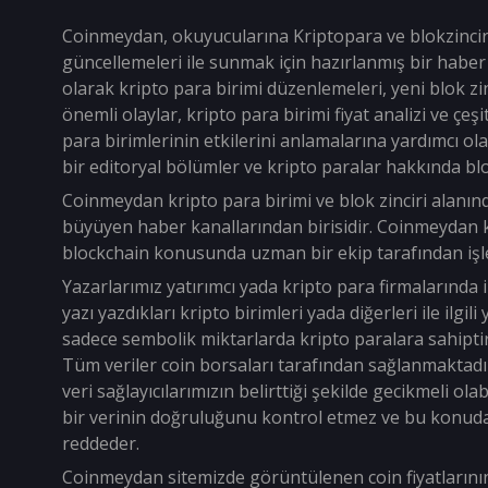
Coinmeydan, okuyucularına Kriptopara ve blokzinci
güncellemeleri ile sunmak için hazırlanmış bir haber 
olarak kripto para birimi düzenlemeleri, yeni blok zin
önemli olaylar, kripto para birimi fiyat analizi ve çeşi
para birimlerinin etkilerini anlamalarına yardımcı ol
bir editoryal bölümler ve kripto paralar hakkında bl
Coinmeydan kripto para birimi ve blok zinciri alanın
büyüyen haber kanallarından birisidir. Coinmeydan k
blockchain konusunda uzman bir ekip tarafından işle
Yazarlarımız yatırımcı yada kripto para firmalarında i
yazı yazdıkları kripto birimleri yada diğerleri ile ilgil
sadece sembolik miktarlarda kripto paralara sahiptir
Tüm veriler coin borsaları tarafından sağlanmaktadı
veri sağlayıcılarımızın belirttiği şekilde gecikmeli o
bir verinin doğruluğunu kontrol etmez ve bu konud
reddeder.
Coinmeydan sitemizde görüntülenen coin fiyatların