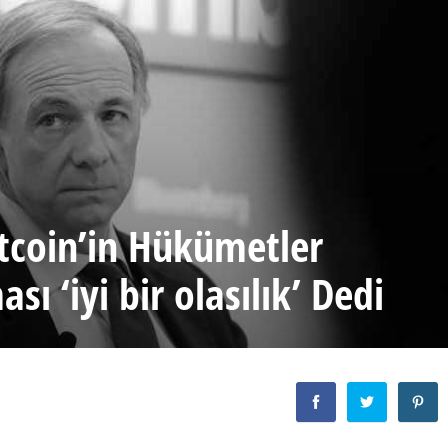
itcoin’in Hükümetler
ı ‘iyi bir olasılık’ Dedi