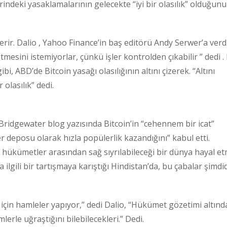
indeki yasaklamalarının gelecekte “iyi bir olasılık” olduğunu
erir. Dalio , Yahoo Finance’in baş editörü Andy Serwer’a verd
mesini istemiyorlar, çünkü işler kontrolden çıkabilir ” dedi . 
bi, ABD’de Bitcoin yasağı olasılığının altını çizerek. “Altını
 olasılık” dedi.
Bridgewater blog yazısında Bitcoin’in “cehennem bir icat”
 deposu olarak hızla popülerlik kazandığını” kabul etti.
an hükümetler arasından sağ sıyrılabileceği bir dünya hayal e
ilgili bir tartışmaya karıştığı Hindistan’da, bu çabalar şimd
için hamleler yapıyor,” dedi Dalio, “Hükümet gözetimi altınd
lerle uğraştığını bilebilecekleri.” Dedi.