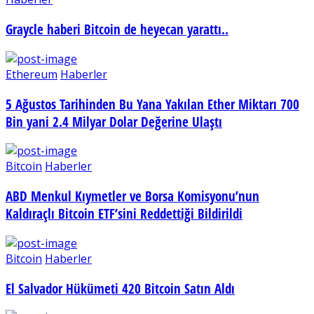
Graycle haberi Bitcoin de heyecan yarattı..
Ethereum
Haberler
5 Ağustos Tarihinden Bu Yana Yakılan Ether Miktarı 700
Bin yani 2.4 Milyar Dolar Değerine Ulaştı
Bitcoin
Haberler
ABD Menkul Kıymetler ve Borsa Komisyonu’nun
Kaldıraçlı Bitcoin ETF’sini Reddettiği Bildirildi
Bitcoin
Haberler
El Salvador Hükümeti 420 Bitcoin Satın Aldı