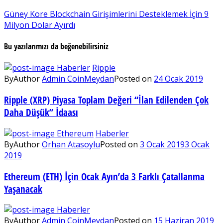
Güney Kore Blockchain Girişimlerini Desteklemek İçin 9
Milyon Dolar Ayırdı
Bu yazılarımızı da beğenebilirsiniz
Haberler
Ripple
By
Author
Admin CoinMeydan
Posted on
24 Ocak 2019
Ripple (XRP) Piyasa Toplam Değeri “İlan Edilenden Çok
Daha Düşük” İdaası
Ethereum
Haberler
By
Author
Orhan Atasoylu
Posted on
3 Ocak 2019
3 Ocak
2019
Ethereum (ETH) İçin Ocak Ayın’da 3 Farklı Çatallanma
Yaşanacak
Haberler
By
Author
Admin CoinMeydan
Posted on
15 Haziran 2019