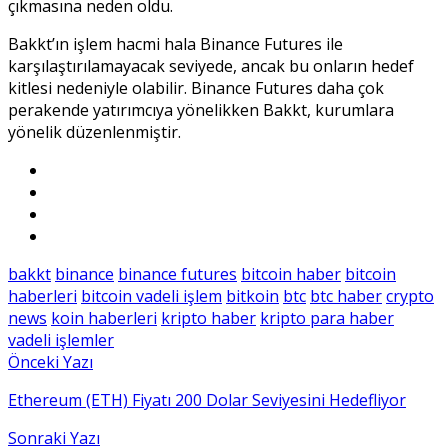
çıkmasına neden oldu.
Bakkt’ın işlem hacmi hala Binance Futures ile
karşılaştırılamayacak seviyede, ancak bu onların hedef
kitlesi nedeniyle olabilir. Binance Futures daha çok
perakende yatırımcıya yönelikken Bakkt, kurumlara
yönelik düzenlenmiştir.
bakkt
binance
binance futures
bitcoin haber
bitcoin
haberleri
bitcoin vadeli işlem
bitkoin
btc
btc haber
crypto
news
koin haberleri
kripto haber
kripto para haber
vadeli işlemler
Önceki Yazı
Ethereum (ETH) Fiyatı 200 Dolar Seviyesini Hedefliyor
Sonraki Yazı