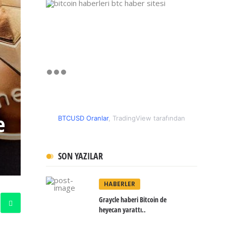
e
BTCUSD Oranlar
, TradingView tarafından
SON YAZILAR
HABERLER
Graycle haberi Bitcoin de
heyecan yarattı..