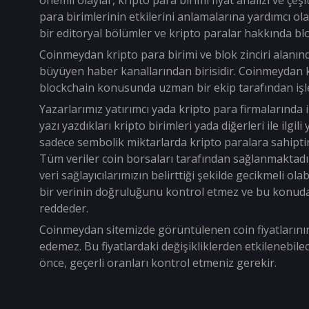
önemli olaylar, kripto para birimi fiyat analizi ve çeşi
para birimlerinin etkilerini anlamalarına yardımcı ol
bir editoryal bölümler ve kripto paralar hakkında bl
Coinmeydan kripto para birimi ve blok zinciri alanın
büyüyen haber kanallarından birisidir. Coinmeydan k
blockchain konusunda uzman bir ekip tarafından işle
Yazarlarımız yatırımcı yada kripto para firmalarında i
yazı yazdıkları kripto birimleri yada diğerleri ile ilgil
sadece sembolik miktarlarda kripto paralara sahiptir
Tüm veriler coin borsaları tarafından sağlanmaktadı
veri sağlayıcılarımızın belirttiği şekilde gecikmeli o
bir verinin doğruluğunu kontrol etmez ve bu konud
reddeder.
Coinmeydan sitemizde görüntülenen coin fiyatların
edemez. Bu fiyatlardaki değişikliklerden etkilenebil
önce, geçerli oranları kontrol etmeniz gerekir.