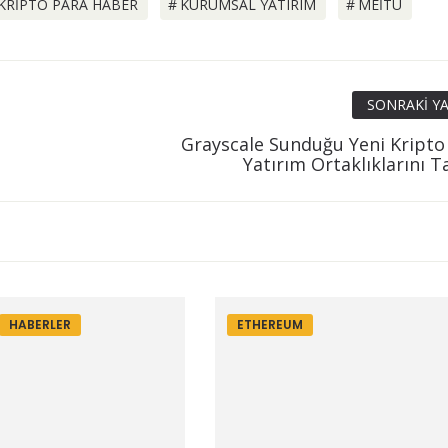
KRIPTO PARA HABER
KURUMSAL YATIRIM
MEITU
SONRAKI YA
Grayscale Sunduğu Yeni Kripto
Yatırım Ortaklıklarını Ta
HABERLER
ETHEREUM