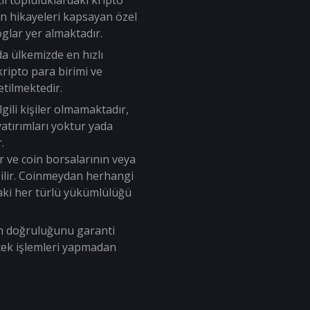
tli topluluklardaki kripto
an hikayeleri kapsayan özel
oglar yer almaktadır.
da ülkemizde en hızlı
ripto para birimi ve
tilmektedir.
lgili kişiler olmamaktadır,
i yatırımları yoktur yada
.
r ve coin borsalarının veya
labilir. Coinmeydan herhangi
aki her türlü yükümlülüğü
ın doğruluğunu garanti
ecek işlemleri yapmadan