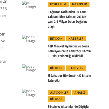
ce 40
ETHEREUM
HABERLER
 386
5 Ağustos Tarihinden Bu Yana
ının
Yakılan Ether Miktarı 700 Bin
yani 2.4 Milyar Dolar Değerine
Ulaştı
oin
BITCOIN
HABERLER
 ve
ABD Menkul Kıymetler ve Borsa
rak
Komisyonu’nun Kaldıraçlı Bitcoin
ETF’sini Reddettiği Bildirildi
arar
BITCOIN
HABERLER
El Salvador Hükümeti 420 Bitcoin
Satın Aldı
ALTCOINLER
ANALIZ
BITCOIN
Bitcoin ve Altcoinler’de Düşüşler