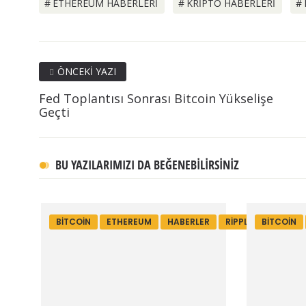
ETHEREUM HABERLERI
KRIPTO HABERLERI
ÖNCEKI YAZI
Fed Toplantısı Sonrası Bitcoin Yükselişe
Geçti
BU YAZILARIMIZI DA BEĞENEBILIRSINIZ
BITCOIN
ETHEREUM
HABERLER
RIPPLE
BITCOIN