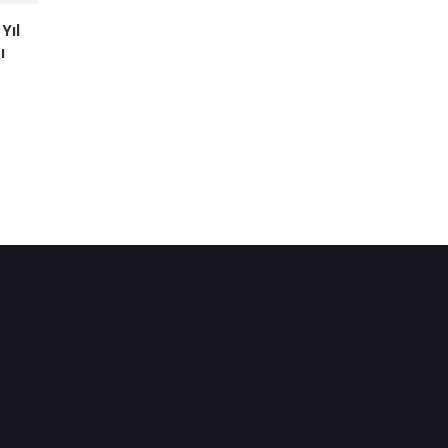
Yıl
ı