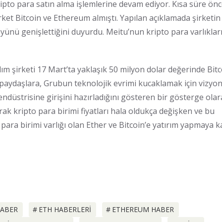
ripto para satın alma işlemlerine devam ediyor. Kısa süre ön
rket Bitcoin ve Ethereum almıştı. Yapılan açıklamada şirketin
yünü genişlettiğini duyurdu. Meitu’nun kripto para varlıklar
m şirketi 17 Mart’ta yaklaşık 50 milyon dolar değerinde Bitc
e paydaşlara, Grubun teknolojik evrimi kucaklamak için vizyon
 endüstrisine girişini hazırladığını gösteren bir gösterge ola
ak kripto para birimi fiyatları hala oldukça değişken ve bu
ara birimi varlığı olan Ether ve Bitcoin’e yatırım yapmaya k
HABER
ETH HABERLERI
ETHEREUM HABER